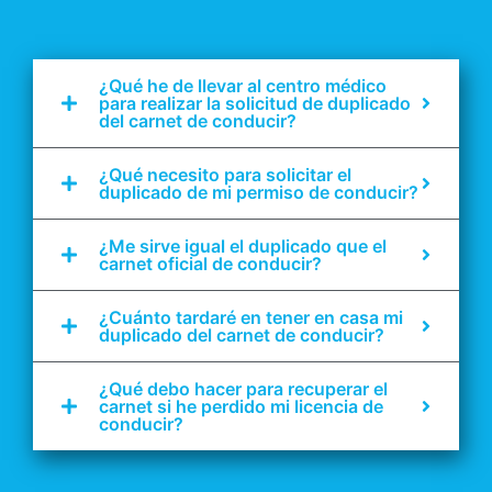
¿Qué he de llevar al centro médico
para realizar la solicitud de duplicado
del carnet de conducir?
¿Qué necesito para solicitar el
duplicado de mi permiso de conducir?
¿Me sirve igual el duplicado que el
carnet oficial de conducir?
¿Cuánto tardaré en tener en casa mi
duplicado del carnet de conducir?
¿Qué debo hacer para recuperar el
carnet si he perdido mi licencia de
conducir?